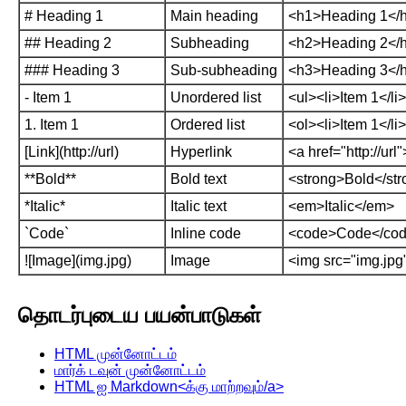
# Heading 1
Main heading
<h1>Heading 1</
## Heading 2
Subheading
<h2>Heading 2</
### Heading 3
Sub-subheading
<h3>Heading 3</
- Item 1
Unordered list
<ul><li>Item 1</li
1. Item 1
Ordered list
<ol><li>Item 1</li
[Link](http://url)
Hyperlink
<a href="http://url
**Bold**
Bold text
<strong>Bold</st
*Italic*
Italic text
<em>Italic</em>
`Code`
Inline code
<code>Code</co
![Image](img.jpg)
Image
<img src="img.jpg
தொடர்புடைய பயன்பாடுகள்
HTML முன்னோட்டம்
மார்க் டவுன் முன்னோட்டம்
HTML ஐ Markdown<க்கு மாற்றவும்/a>