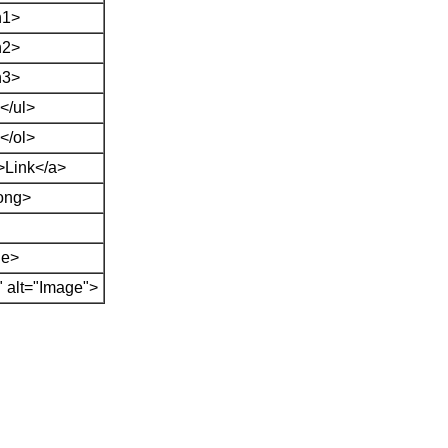
h1>
h2>
h3>
></ul>
></ol>
">Link</a>
rong>
de>
" alt="Image">