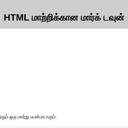
HTML மாற்றிக்கான மார்க் டவுன்
றும் ஒரு மாற்று பயன்பாடாகும்.