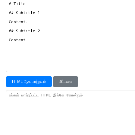
HTML ஆக மாற்றவும்
மீட்டமை