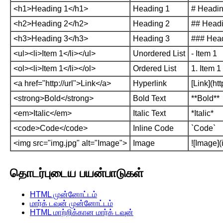
<h1>Heading 1</h1>
Heading 1
# Headin
<h2>Heading 2</h2>
Heading 2
## Headi
<h3>Heading 3</h3>
Heading 3
### Hea
<ul><li>Item 1</li></ul>
Unordered List
- Item 1
<ol><li>Item 1</li></ol>
Ordered List
1. Item 1
<a href="http://url">Link</a>
Hyperlink
[Link](http
<strong>Bold</strong>
Bold Text
**Bold**
<em>Italic</em>
Italic Text
*Italic*
<code>Code</code>
Inline Code
`Code`
<img src="img.jpg" alt="Image">
Image
![Image](
தொடர்புடைய பயன்பாடுகள்
HTML முன்னோட்டம்
மார்க் டவுன் முன்னோட்டம்
HTML மாற்றிக்கான மார்க் டவுன்