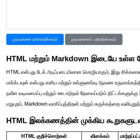
முடிவுகளை நகலெடுக்கவும்
முடிவுகளைப் பதிவிறக்கவும்
HTML மற்றும் Markdown இடையே உள்ள வ
HTML என்பது டேக் அடிப்படையிலான மொழியாகும், இது சிக்கலான 
மார்க்டவுன் என்பது எளிய மற்றும் உள்ளுணர்வு ஆவண உருவாக்கத
நவீன வடிவமைப்பு மற்றும் ஊடாடுதல் தேவைப்படும் திட்டங்களுக்கு 
மறுபுறம், Markdown வாசிப்புத்திறன் மற்றும் சுருக்கத்தை வலிய
HTML இலக்கணத்தின் முக்கிய கூறுகளுடன்
HTML குறிச்சொற்கள்
விளக்கம்
மாற்றப்பட