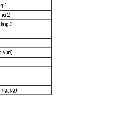
g 1
ng 2
ding 3
://url)
img.jpg)