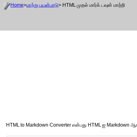
Home
>
மாற்று பயன்பாடு
> HTML முதல் மார்க் டவுன் மாற்றி
HTML to Markdown Converter என்பது HTML ஐ Markdown ஆக ​​மா