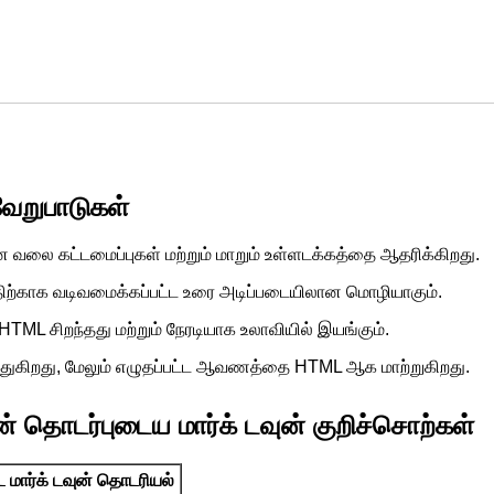
ேறுபாடுகள்
வலை கட்டமைப்புகள் மற்றும் மாறும் உள்ளடக்கத்தை ஆதரிக்கிறது.
்திற்காக வடிவமைக்கப்பட்ட உரை அடிப்படையிலான மொழியாகும்.
HTML சிறந்தது மற்றும் நேரடியாக உலாவியில் இயங்கும்.
ுறுத்துகிறது, மேலும் எழுதப்பட்ட ஆவணத்தை HTML ஆக மாற்றுகிறது.
 தொடர்புடைய மார்க் டவுன் குறிச்சொற்கள்
்ட மார்க் டவுன் தொடரியல்