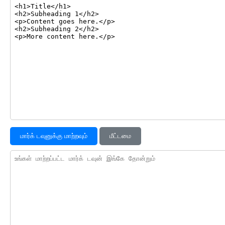
மார்க் டவுனுக்கு மாற்றவும்
மீட்டமை