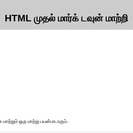
HTML முதல் மார்க் டவுன் மாற்றி
ற்றும் ஒரு மாற்று பயன்பாடாகும்.