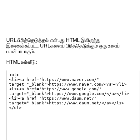
URL பிரித்தெடுத்தல் என்பது HTML இலிருந்து
இணைக்கப்பட்ட URLகளைப் பிரித்தெடுக்கும் ஒரு உரைப்
பயன்பாடாகும்.
HTML உள்ளீடு: