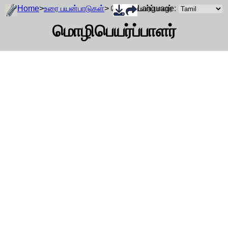
Home
>
உரை பயன்பாடுகள்
> மொழிபெயர்ப்பாளர்
Language:
மொழிபெயர்ப்பாளர்